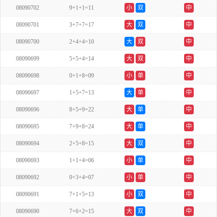
08090702
9+1+1=11
小
双
中
08090701
3+7+7=17
大
双
中
08090700
2+4+4=10
大
双
中
08090699
5+5+4=14
大
双
中
08090698
0+1+8=09
小
单
中
08090697
1+5+7=13
大
单
中
08090696
8+5+9=22
大
单
中
08090695
7+9+8=24
大
单
中
08090694
2+5+8=15
大
双
中
08090693
1+1+4=06
小
单
中
08090692
0+3+4=07
小
单
中
08090691
7+1+5=13
小
双
中
08090690
7+6+2=15
大
双
中