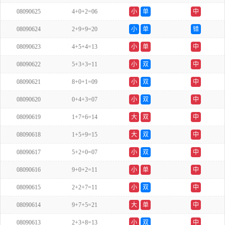
08090625
4+0+2=06
小
单
中
08090624
2+9+9=20
小
单
错
08090623
4+5+4=13
小
单
中
08090622
5+3+3=11
小
双
中
08090621
8+0+1=09
小
双
中
08090620
0+4+3=07
小
双
中
08090619
1+7+6=14
大
双
中
08090618
1+5+9=15
大
双
中
08090617
5+2+0=07
小
双
中
08090616
9+0+2=11
小
单
中
08090615
2+2+7=11
小
双
中
08090614
9+7+5=21
大
单
中
08090613
2+3+8=13
小
双
中