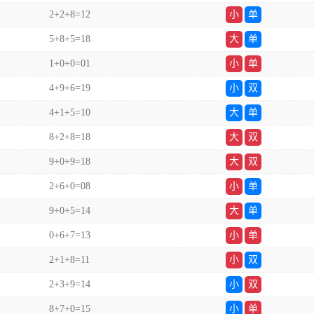
2+2+8=12
小
单
5+8+5=18
大
单
1+0+0=01
小
单
4+9+6=19
小
双
4+1+5=10
大
单
8+2+8=18
大
双
9+0+9=18
大
双
2+6+0=08
小
单
9+0+5=14
大
单
0+6+7=13
小
单
2+1+8=11
小
双
2+3+9=14
小
双
8+7+0=15
小
单