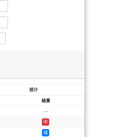
统计
结果
---
中
错