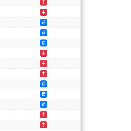
中
中
错
错
错
中
中
中
错
错
错
中
中