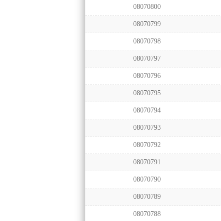
08070800
08070799
08070798
08070797
08070796
08070795
08070794
08070793
08070792
08070791
08070790
08070789
08070788