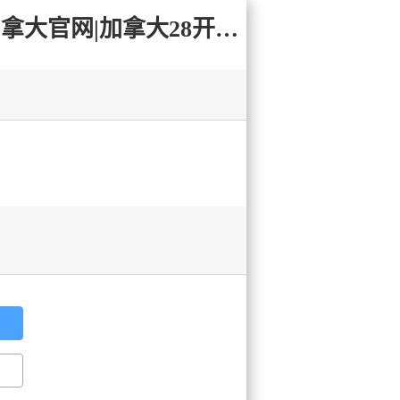
王中王预测;28yC.cOM 加拿大28-加拿大pc开奖官网网站|pc28加拿大官网|加拿大28开奖结果预测官网在线|加拿大28pc预测结果查询