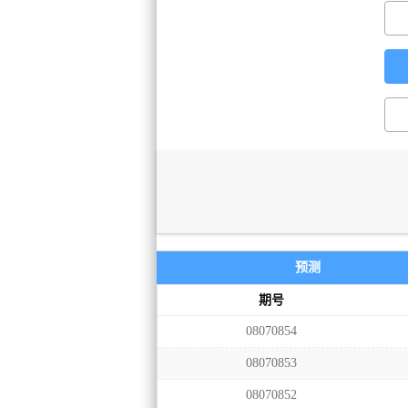
预测
期号
08070854
08070853
08070852