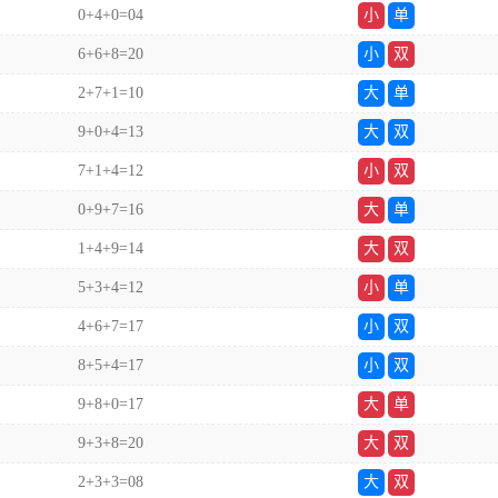
0+4+0=04
小
单
6+6+8=20
小
双
2+7+1=10
大
单
9+0+4=13
大
双
7+1+4=12
小
双
0+9+7=16
大
单
1+4+9=14
大
双
5+3+4=12
小
单
4+6+7=17
小
双
8+5+4=17
小
双
9+8+0=17
大
单
9+3+8=20
大
双
2+3+3=08
大
双