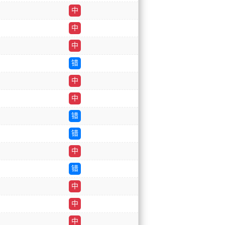
中
中
中
错
中
中
错
错
中
错
中
中
中