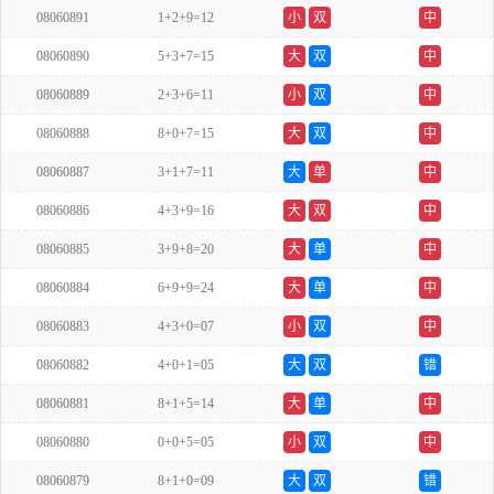
08060891
1+2+9=12
小
双
中
08060890
5+3+7=15
大
双
中
08060889
2+3+6=11
小
双
中
08060888
8+0+7=15
大
双
中
08060887
3+1+7=11
大
单
中
08060886
4+3+9=16
大
双
中
08060885
3+9+8=20
大
单
中
08060884
6+9+9=24
大
单
中
08060883
4+3+0=07
小
双
中
08060882
4+0+1=05
大
双
错
08060881
8+1+5=14
大
单
中
08060880
0+0+5=05
小
双
中
08060879
8+1+0=09
大
双
错