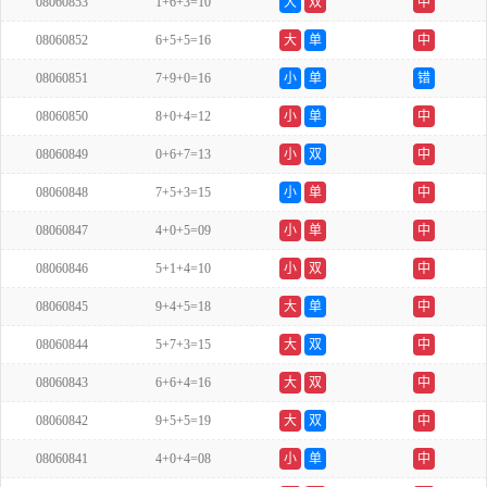
08060853
1+6+3=10
大
双
中
08060852
6+5+5=16
大
单
中
08060851
7+9+0=16
小
单
错
08060850
8+0+4=12
小
单
中
08060849
0+6+7=13
小
双
中
08060848
7+5+3=15
小
单
中
08060847
4+0+5=09
小
单
中
08060846
5+1+4=10
小
双
中
08060845
9+4+5=18
大
单
中
08060844
5+7+3=15
大
双
中
08060843
6+6+4=16
大
双
中
08060842
9+5+5=19
大
双
中
08060841
4+0+4=08
小
单
中