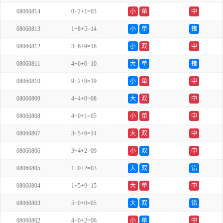
08060814
0+2+1=03
小
单
中
08060813
1+8+5=14
小
单
错
08060812
3+6+9=18
小
双
中
08060811
4+6+0=10
大
单
错
08060810
9+2+8=19
小
单
中
08060809
4+4+0=08
大
双
中
08060808
4+0+1=05
小
单
中
08060807
3+5+6=14
大
双
中
08060806
3+4+2=09
小
双
中
08060805
1+0+2=03
大
双
错
08060804
1+5+9=15
大
单
中
08060803
5+0+0=05
大
双
错
08060802
4+0+2=06
小
单
中