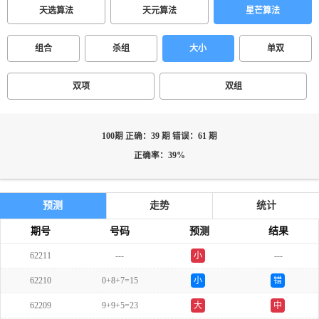
天选算法
天元算法
星芒算法
组合
杀组
大小
单双
双项
双组
100期 正确：39 期 错误：61 期
正确率：39%
预测
走势
统计
期号
号码
预测
结果
62211
---
小
---
双
62210
0+8+7=15
小
错
62209
9+9+5=23
大
中