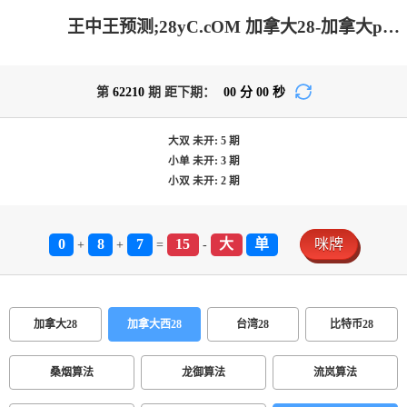
王中王预测;28yC.cOM 加拿大28-加拿大pc开奖官网网站|pc28加拿大官网|加拿大28开奖结果预测官网在线|加拿大28pc预测结果查询
第
62210
期 距下期：
00
分
00
秒
大双
未开:
5
期
小单
未开:
3
期
小双
未开:
2
期
0
8
7
15
大
单
咪牌
+
+
=
-
加拿大28
加拿大西28
台湾28
比特币28
桑烟算法
龙御算法
流岚算法