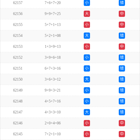
62157
7+6+7=20
小
错
62156
9+9+7=25
大
中
62155
5+7+1=13
小
中
62154
5+2+1=08
大
错
62153
1+3+9=13
小
中
62152
3+9+6=18
小
错
62151
6+7+3=16
小
错
62150
3+6+3=12
大
错
62149
9+9+3=21
小
错
62148
4+5+7=16
小
错
62147
4+3+3=10
大
错
62146
2+0+4=06
小
中
62145
7+2+1=10
小
中