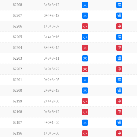
62208
3+6+3=12
大
错
62207
6+4+3=13
大
错
62206
1+3+3=07
小
中
62205
3+4+9=16
小
错
62204
3+4+8=15
大
中
62203
0+3+8=11
大
错
62202
8+9+5=22
大
中
62201
0+2+3=05
大
错
62200
2+9+2=13
大
错
62199
2+4+2=08
小
中
62198
0+6+6=12
小
中
62197
4+0+1=05
大
错
62196
1+0+5=06
小
中