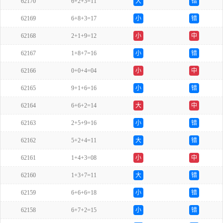
62170
6+2+3=11
大
错
62169
6+8+3=17
小
错
62168
2+1+9=12
小
中
62167
1+8+7=16
小
错
62166
0+0+4=04
小
中
62165
9+1+6=16
小
错
62164
6+6+2=14
大
中
62163
2+5+9=16
小
错
62162
5+2+4=11
大
错
62161
1+4+3=08
小
中
62160
1+3+7=11
大
错
62159
6+6+6=18
小
错
62158
6+7+2=15
小
错