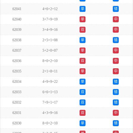
62041
4+6+2=12
单
错
62040
3+7+9=19
单
中
62039
3+4+9=16
双
中
62038
2+5+1=08
单
错
62037
5+2+0=07
单
中
62036
8+0+2=10
双
中
62035
2+1+8=11
单
中
62034
4+9+9=22
单
错
62033
6+6+1=13
双
错
62032
7+9+1=17
双
错
62031
4+3+9=16
双
中
62030
8+0+2=10
单
错