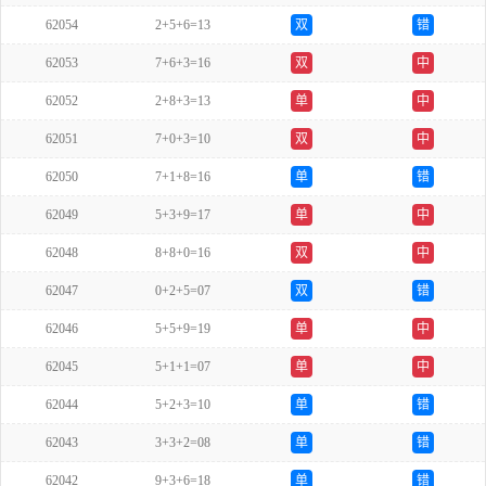
62054
2+5+6=13
双
错
62053
7+6+3=16
双
中
62052
2+8+3=13
单
中
62051
7+0+3=10
双
中
62050
7+1+8=16
单
错
62049
5+3+9=17
单
中
62048
8+8+0=16
双
中
62047
0+2+5=07
双
错
62046
5+5+9=19
单
中
62045
5+1+1=07
单
中
62044
5+2+3=10
单
错
62043
3+3+2=08
单
错
62042
9+3+6=18
单
错