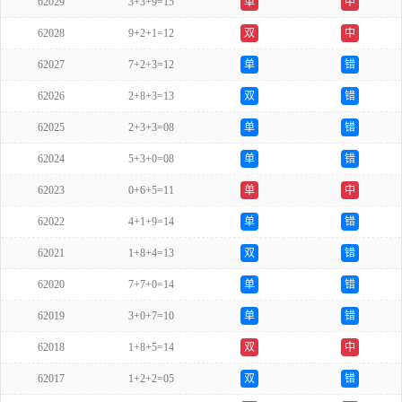
62029
3+3+9=15
单
中
62028
9+2+1=12
双
中
62027
7+2+3=12
单
错
62026
2+8+3=13
双
错
62025
2+3+3=08
单
错
62024
5+3+0=08
单
错
62023
0+6+5=11
单
中
62022
4+1+9=14
单
错
62021
1+8+4=13
双
错
62020
7+7+0=14
单
错
62019
3+0+7=10
单
错
62018
1+8+5=14
双
中
62017
1+2+2=05
双
错