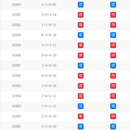
62003
4+1+0=05
双
错
62002
3+8+3=14
双
中
62001
1+1+9=11
单
中
62000
8+4+8=20
单
错
61999
5+3+3=11
单
中
61998
9+6+4=19
单
中
61997
3+4+9=16
单
错
61996
8+8+0=16
双
中
61995
2+6+8=16
双
中
61994
2+4+6=12
双
中
61993
1+9+1=11
双
错
61992
3+8+8=19
单
中
61991
3+1+6=10
单
错