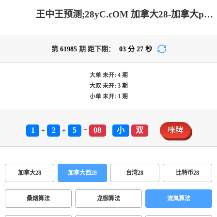
王中王预测;28yC.cOM 加拿大28-加拿大pc开奖官网网站|pc28加拿大官网|加拿大28开奖结果预测官网在线|加拿大28pc预测结果查询
第
61985
期 距下期：
03
分
27
秒
大单
未开:
4
期
大双
未开:
3
期
小单
未开:
1
期
1
2
5
08
小
双
咪牌
+
+
=
-
加拿大28
加拿大西28
台湾28
比特币28
桑烟算法
龙御算法
流岚算法