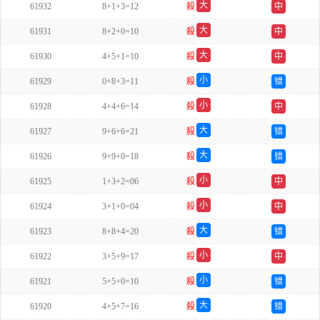
大
61932
8+1+3=12
殺
中
双
大
61931
8+2+0=10
殺
中
双
大
61930
4+5+1=10
殺
中
单
小
61929
0+8+3=11
殺
错
单
小
61928
4+4+6=14
殺
中
双
大
61927
9+6+6=21
殺
错
单
大
61926
9+9+0=18
殺
错
双
小
61925
1+3+2=06
殺
中
单
小
61924
3+1+0=04
殺
中
单
大
61923
8+8+4=20
殺
错
双
小
61922
3+5+9=17
殺
中
双
小
61921
5+5+0=10
殺
错
双
大
61920
4+5+7=16
殺
错
双