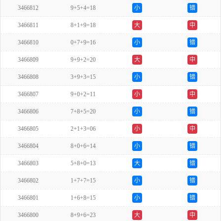
3466812
9+5+4=18
小
错
3466811
8+1+9=18
大
中
3466810
0+7+9=16
小
错
3466809
9+9+2=20
大
中
3466808
3+9+3=15
小
错
3466807
9+0+2=11
小
中
3466806
7+8+5=20
小
错
3466805
2+1+3=06
小
中
3466804
8+0+6=14
小
错
3466803
5+8+0=13
大
错
3466802
1+7+7=15
小
错
3466801
1+6+8=15
小
错
3466800
8+9+6=23
大
中