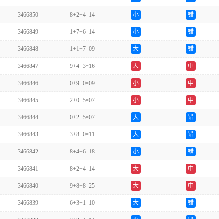
3466850
8+2+4=14
小
错
3466849
1+7+6=14
小
错
3466848
1+1+7=09
大
错
3466847
9+4+3=16
大
中
3466846
0+9+0=09
小
中
3466845
2+0+5=07
小
中
3466844
0+2+5=07
大
错
3466843
3+8+0=11
大
错
3466842
8+4+6=18
小
错
3466841
8+2+4=14
大
中
3466840
9+8+8=25
大
中
3466839
6+3+1=10
大
错