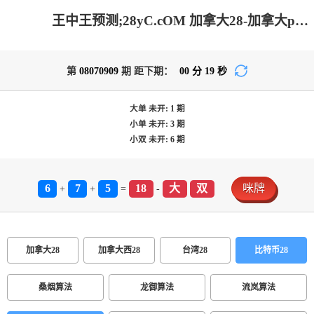
王中王预测;28yC.cOM 加拿大28-加拿大pc开奖官网网站|pc28加拿大官网|加拿大28开奖结果预测官网在线|加拿大28pc预测结果查询
第
08070909
期 距下期：
00
分
19
秒
大单
未开:
1
期
小单
未开:
3
期
小双
未开:
6
期
6
7
5
18
大
双
咪牌
+
+
=
-
加拿大28
加拿大西28
台湾28
比特币28
桑烟算法
龙御算法
流岚算法