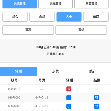
天选算法
天元算法
星芒算法
组合
杀组
大小
单双
双项
双组
100期 正确：48 期 错误：52 期
正确率：48%
预测
走势
统计
期号
号码
预测
结果
08070910
---
大
---
单
08070909
6+7+5=18
小
错
08070908
4+9+4=17
小
错