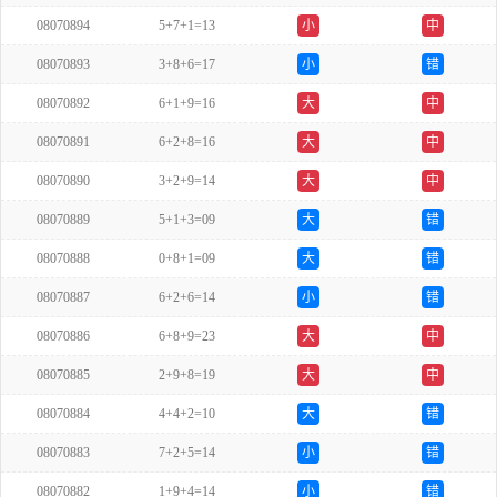
08070894
5+7+1=13
小
中
08070893
3+8+6=17
小
错
08070892
6+1+9=16
大
中
08070891
6+2+8=16
大
中
08070890
3+2+9=14
大
中
08070889
5+1+3=09
大
错
08070888
0+8+1=09
大
错
08070887
6+2+6=14
小
错
08070886
6+8+9=23
大
中
08070885
2+9+8=19
大
中
08070884
4+4+2=10
大
错
08070883
7+2+5=14
小
错
08070882
1+9+4=14
小
错