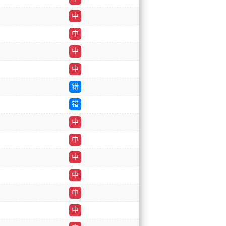
中
中
中
中
错
错
中
中
中
中
中
中