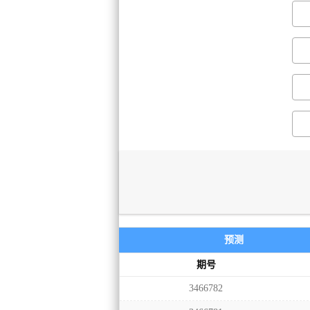
预测
期号
3466782