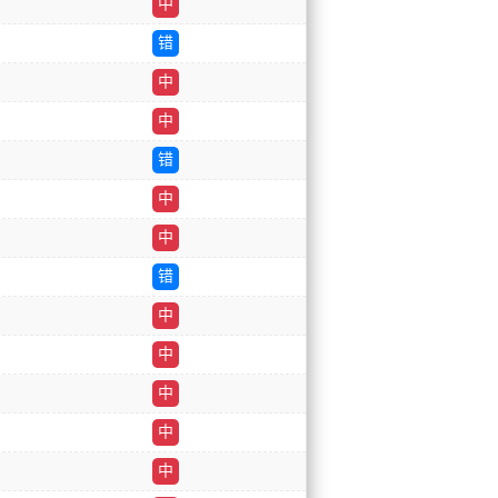
中
错
中
中
错
中
中
错
中
中
中
中
中