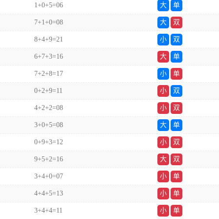
1+0+5=06
大
单
7+1+0=08
大
双
8+4+9=21
小
双
6+7+3=16
大
单
7+2+8=17
小
单
0+2+9=11
小
双
4+2+2=08
小
双
3+0+5=08
大
单
0+9+3=12
小
双
9+5+2=16
大
双
3+4+0=07
小
单
4+4+5=13
小
单
3+4+4=11
小
单