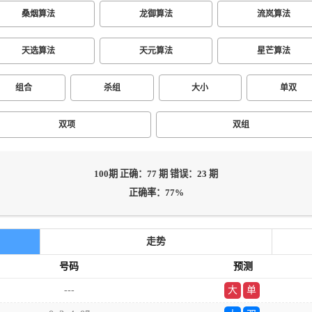
桑烟算法
龙御算法
流岚算法
天选算法
天元算法
星芒算法
组合
杀组
大小
单双
双项
双组
100期 正确：77 期 错误：23 期
正确率：77%
走势
号码
预测
---
大
单